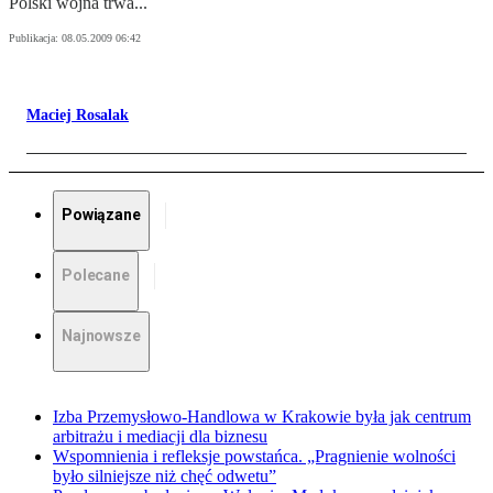
Polski wojna trwa...
Publikacja:
08.05.2009 06:42
Maciej Rosalak
Powiązane
Polecane
Najnowsze
Izba Przemysłowo-Handlowa w Krakowie była jak centrum
arbitrażu i mediacji dla biznesu
Wspomnienia i refleksje powstańca. „Pragnienie wolności
było silniejsze niż chęć odwetu”