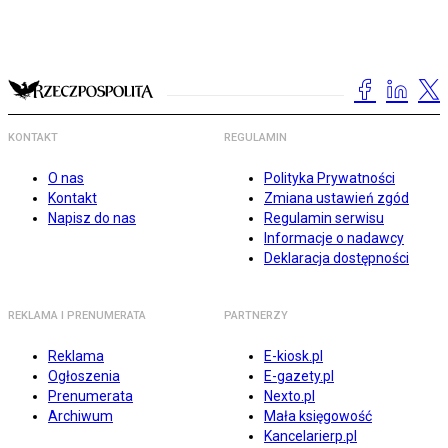
KONTAKT
REGULAMIN
O nas
Polityka Prywatności
Kontakt
Zmiana ustawień zgód
Napisz do nas
Regulamin serwisu
Informacje o nadawcy
Deklaracja dostępności
REKLAMA I PRENUMERATA
PARTNERZY
Reklama
E-kiosk.pl
Ogłoszenia
E-gazety.pl
Prenumerata
Nexto.pl
Archiwum
Mała księgowość
Kancelarierp.pl