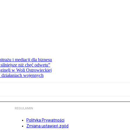
rażu i mediacji dla biznesu
silniejsze niż chęć odwetu”
ginęli w Woli Ostrowieckiej
 działaniach wojennych
REGULAMIN
Polityka Prywatności
Zmiana ustawień zgód