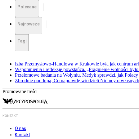
Polecane
Najnowsze
Tagi
Izba Przemysłowo-Handlowa w Krakowie była jak centrum arbit
Wspomnienia i refleksje powstańca. „Pragnienie wolności było 
Przełomowe badania na Wołyniu. Medyk sprawdzi, jak Polacy 
Zbrodnie pod lupą. Co naprawdę wiedzieli Niemcy o własnych
Promowane treści
KONTAKT
O nas
Kontakt