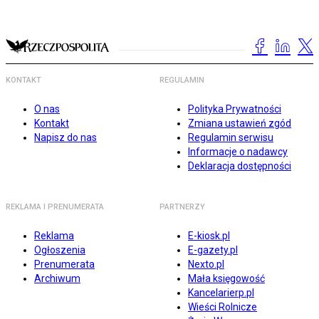
KONTAKT
REGULAMIN
O nas
Polityka Prywatności
Kontakt
Zmiana ustawień zgód
Napisz do nas
Regulamin serwisu
Informacje o nadawcy
Deklaracja dostępności
REKLAMA I PRENUMERATA
PARTNERZY
Reklama
E-kiosk.pl
Ogłoszenia
E-gazety.pl
Prenumerata
Nexto.pl
Archiwum
Mała księgowość
Kancelarierp.pl
Wieści Rolnicze