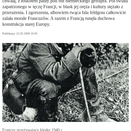
chwałą, z łoskotem padły pod but niemieckiego gefrajtra. Pół świata
zapatrzonego w tęczę Francji, w blask jej oręża i kultury stężało z
przerażenia. I zgorszenia, albowiem rwąca fala feldgrau całkowicie
zalała morale Francuzów. A razem z Francją runęła duchowa
konstrukcja starej Europy.
Publikacja:
22.05.2009 10:05
Francuz przeżywający klęskę 1940 r.