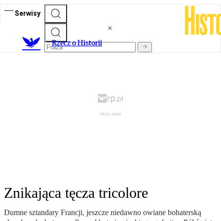
Serwisy
R
zecz o Historii
Znikająca tęcza tricolore
Dumne sztandary Francji, jeszcze niedawno owiane bohaterską