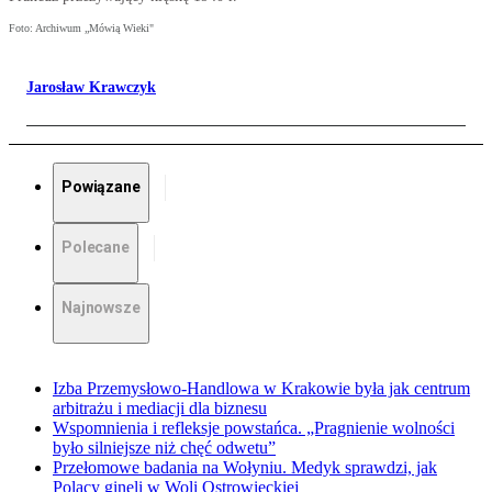
Foto: Archiwum „Mówią Wieki"
Jarosław Krawczyk
Powiązane
Polecane
Najnowsze
Izba Przemysłowo-Handlowa w Krakowie była jak centrum
arbitrażu i mediacji dla biznesu
Wspomnienia i refleksje powstańca. „Pragnienie wolności
było silniejsze niż chęć odwetu”
Przełomowe badania na Wołyniu. Medyk sprawdzi, jak
Polacy ginęli w Woli Ostrowieckiej