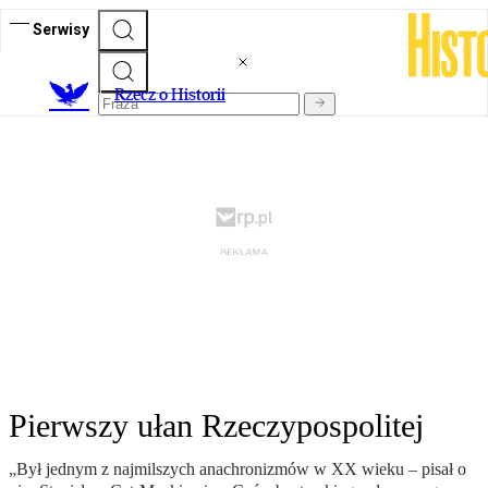
Serwisy
R
zecz o Historii
Pierwszy ułan Rzeczypospolitej
„Był jednym z najmilszych anachronizmów w XX wieku – pisał o