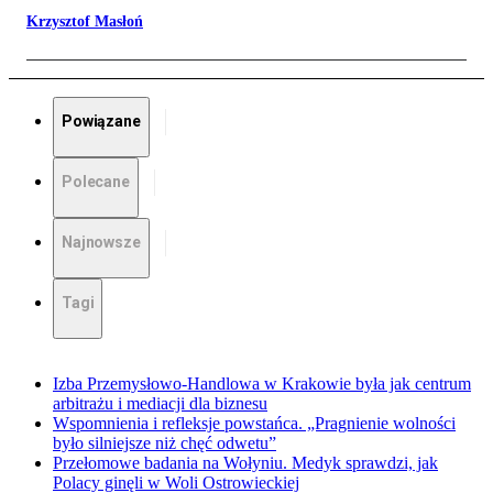
Krzysztof Masłoń
Powiązane
Polecane
Najnowsze
Tagi
Izba Przemysłowo-Handlowa w Krakowie była jak centrum
arbitrażu i mediacji dla biznesu
Wspomnienia i refleksje powstańca. „Pragnienie wolności
było silniejsze niż chęć odwetu”
Przełomowe badania na Wołyniu. Medyk sprawdzi, jak
Polacy ginęli w Woli Ostrowieckiej