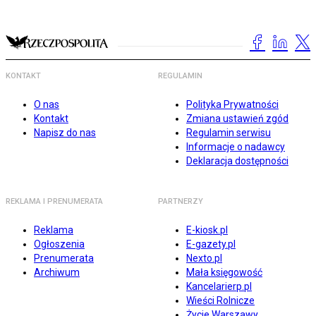
KONTAKT
REGULAMIN
O nas
Polityka Prywatności
Kontakt
Zmiana ustawień zgód
Napisz do nas
Regulamin serwisu
Informacje o nadawcy
Deklaracja dostępności
REKLAMA I PRENUMERATA
PARTNERZY
Reklama
E-kiosk.pl
Ogłoszenia
E-gazety.pl
Prenumerata
Nexto.pl
Archiwum
Mała księgowość
Kancelarierp.pl
Wieści Rolnicze
Życie Warszawy