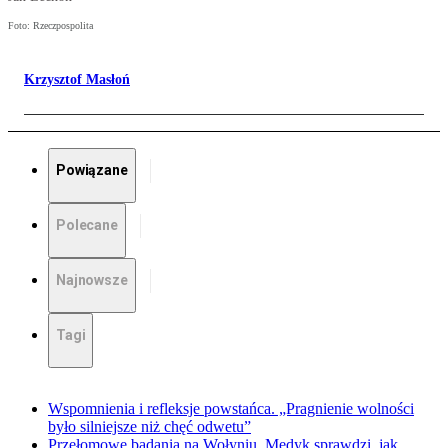
Foto: Rzeczpospolita
Krzysztof Masłoń
Powiązane
Polecane
Najnowsze
Tagi
Wspomnienia i refleksje powstańca. „Pragnienie wolności
było silniejsze niż chęć odwetu”
Przełomowe badania na Wołyniu. Medyk sprawdzi, jak