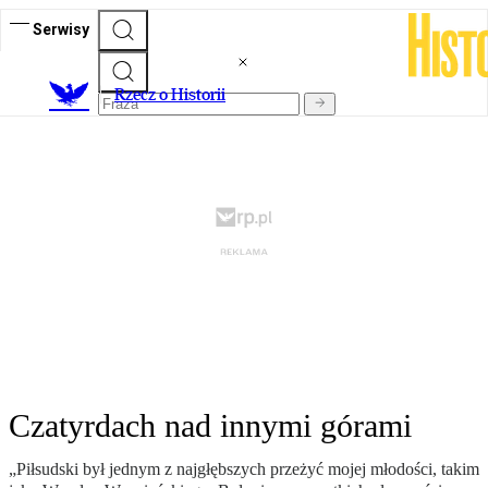
Serwisy
R
zecz o Historii
Czatyrdach nad innymi górami
„Piłsudski był jednym z najgłębszych przeżyć mojej młodości, takim