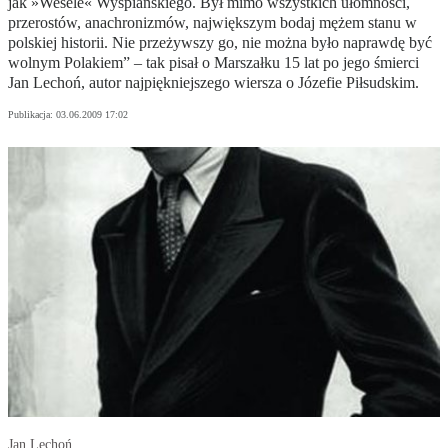
jak »Wesele« Wyspiańskiego. Był mimo wszystkich ułomności,
przerostów, anachronizmów, największym bodaj mężem stanu w
polskiej historii. Nie przeżywszy go, nie można było naprawdę być
wolnym Polakiem” – tak pisał o Marszałku 15 lat po jego śmierci
Jan Lechoń, autor najpiękniejszego wiersza o Józefie Piłsudskim.
Publikacja:
03.06.2009 17:02
Jan Lechoń