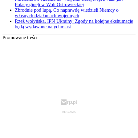
Polacy ginęli w Woli Ostrowieckiej
Zbrodnie pod lupą. Co naprawdę wiedzieli Niemcy o
własnych działaniach wojennych
Rzeź wołyńska. IPN Ukrainy: Zgody na kolejne ekshumacje
będą wydawane natychmiast
Promowane treści