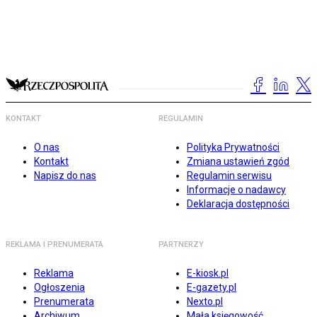
KONTAKT
REGULAMIN
O nas
Polityka Prywatności
Kontakt
Zmiana ustawień zgód
Napisz do nas
Regulamin serwisu
Informacje o nadawcy
Deklaracja dostępności
REKLAMA I PRENUMERATA
PARTNERZY
Reklama
E-kiosk.pl
Ogłoszenia
E-gazety.pl
Prenumerata
Nexto.pl
Archiwum
Mała księgowość