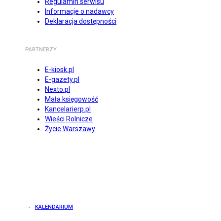
Regulamin serwisu
Informacje o nadawcy
Deklaracja dostępności
PARTNERZY
E-kiosk.pl
E-gazety.pl
Nexto.pl
Mała księgowość
Kancelarierp.pl
Wieści Rolnicze
Życie Warszawy
KALENDARIUM