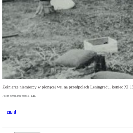
Żołnierze niemieccy w płonącej wsi na przedpolach Leningradu, koniec XI 19
Foto: bettmann/corbis, T.B.
rp.pl