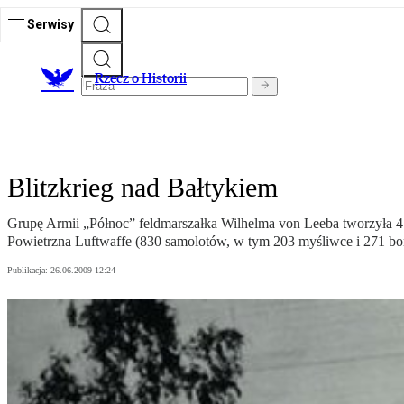
Serwisy
R
zecz o Historii
Blitzkrieg nad Bałtykiem
Grupę Armii „Północ” feldmarszałka Wilhelma von Leeba tworzyła 4. 
Powietrzna Luftwaffe (830 samolotów, w tym 203 myśliwce i 271 
Publikacja:
26.06.2009 12:24