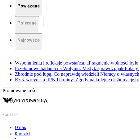
Powiązane
Polecane
Najnowsze
Wspomnienia i refleksje powstańca. „Pragnienie wolności było 
Przełomowe badania na Wołyniu. Medyk sprawdzi, jak Polacy 
Zbrodnie pod lupą. Co naprawdę wiedzieli Niemcy o własnych
Rzeź wołyńska. IPN Ukrainy: Zgody na kolejne ekshumacje 
Promowane treści
KONTAKT
O nas
Kontakt