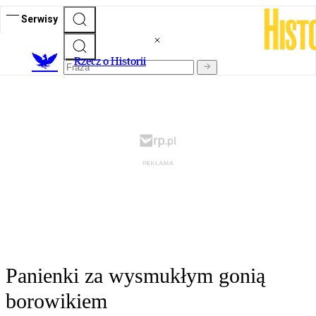
Serwisy
R
zecz o Historii
Panienki za wysmukłym gonią
borowikiem