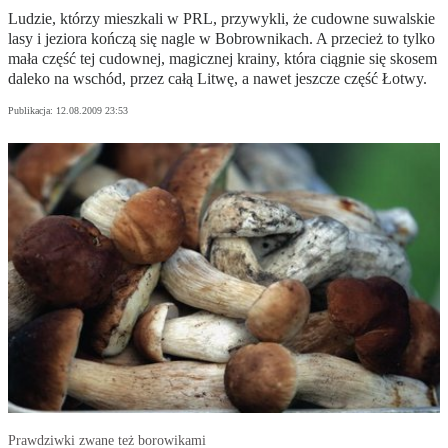
Ludzie, którzy mieszkali w PRL, przywykli, że cudowne suwalskie
lasy i jeziora kończą się nagle w Bobrownikach. A przecież to tylko
mała część tej cudownej, magicznej krainy, która ciągnie się skosem
daleko na wschód, przez całą Litwę, a nawet jeszcze część Łotwy.
Publikacja:
12.08.2009 23:53
Prawdziwki zwane też borowikami