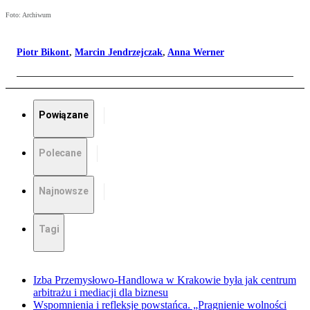
Foto: Archiwum
Piotr Bikont
,
Marcin Jendrzejczak
,
Anna Werner
Powiązane
Polecane
Najnowsze
Tagi
Izba Przemysłowo-Handlowa w Krakowie była jak centrum
arbitrażu i mediacji dla biznesu
Wspomnienia i refleksje powstańca. „Pragnienie wolności