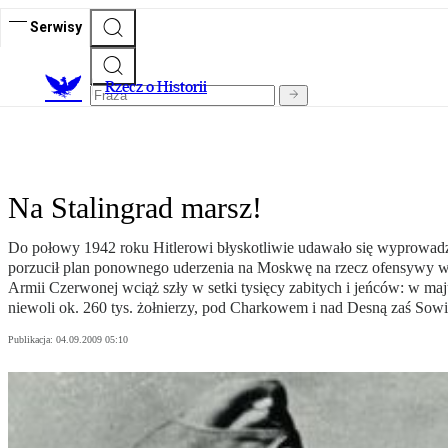
Serwisy
R
zecz o Historii
Na Stalingrad marsz!
Do połowy 1942 roku Hitlerowi błyskotliwie udawało się wyprowadzać
porzucił plan ponownego uderzenia na Moskwę na rzecz ofensywy w k
Armii Czerwonej wciąż szły w setki tysięcy zabitych i jeńców: w ma
niewoli ok. 260 tys. żołnierzy, pod Charkowem i nad Desną zaś Sowieci
Publikacja:
04.09.2009 05:10