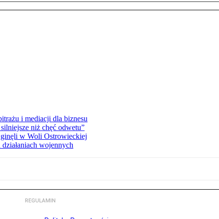
rażu i mediacji dla biznesu
silniejsze niż chęć odwetu”
ginęli w Woli Ostrowieckiej
 działaniach wojennych
REGULAMIN