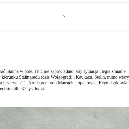
 Stalina w pole. I nic nie zapowiadało, aby sytuacja uległa zmianie 
ierunku Stalingradu (dziś Wołgograd) i Kaukazu, Stalin, mimo wiary
ju i czerwcu 11. Armia gen. von Mansteina opanowała Krym i zdobyła b
 stracili 237 tys. ludzi.