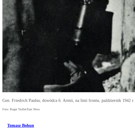
Gen. Friedrich Paulus, dowódca 6. Armii, na linii frontu, październik 1942 r.
Foto: Roger Viollet/East News
Tomasz Bohun