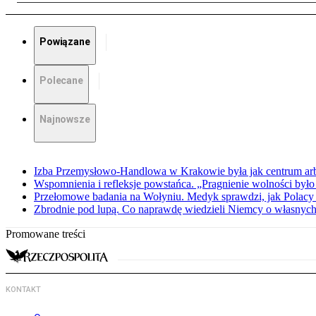
Powiązane
Polecane
Najnowsze
Izba Przemysłowo-Handlowa w Krakowie była jak centrum arbit
Wspomnienia i refleksje powstańca. „Pragnienie wolności było 
Przełomowe badania na Wołyniu. Medyk sprawdzi, jak Polacy 
Zbrodnie pod lupą. Co naprawdę wiedzieli Niemcy o własnych
Promowane treści
KONTAKT