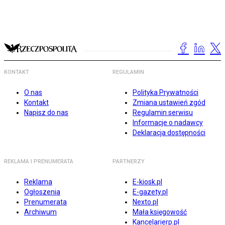
KONTAKT
REGULAMIN
O nas
Polityka Prywatności
Kontakt
Zmiana ustawień zgód
Napisz do nas
Regulamin serwisu
Informacje o nadawcy
Deklaracja dostępności
REKLAMA I PRENUMERATA
PARTNERZY
Reklama
E-kiosk.pl
Ogłoszenia
E-gazety.pl
Prenumerata
Nexto.pl
Archiwum
Mała księgowość
Kancelarierp.pl