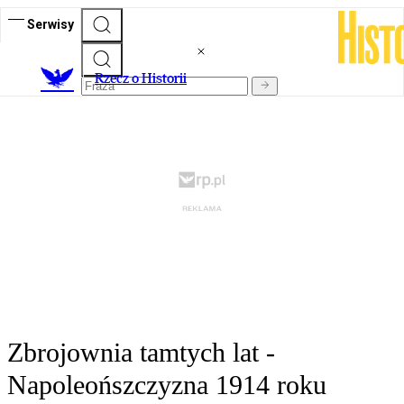
Serwisy
R
zecz o Historii
Zbrojownia tamtych lat -
Napoleońszczyzna 1914 roku