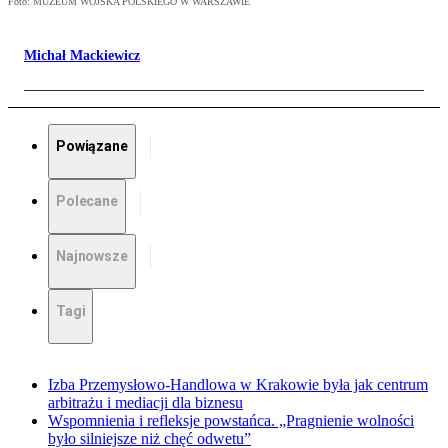
Foto: MUZEUM WOJSKA POLSKIEGO W WARSZAWIE
Michał Mackiewicz
Powiązane
Polecane
Najnowsze
Tagi
Izba Przemysłowo-Handlowa w Krakowie była jak centrum
arbitrażu i mediacji dla biznesu
Wspomnienia i refleksje powstańca. „Pragnienie wolności
było silniejsze niż chęć odwetu”