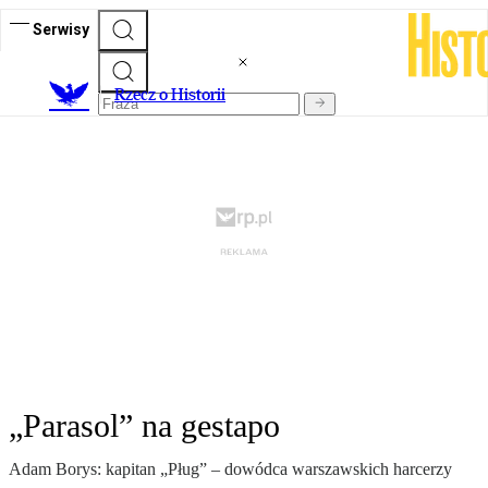
Serwisy
R
zecz o Historii
„Parasol” na gestapo
Adam Borys: kapitan „Pług” – dowódca warszawskich harcerzy