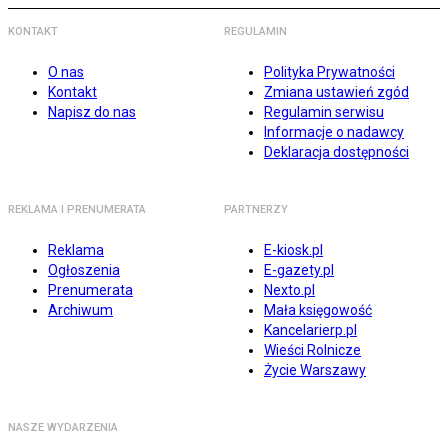
KONTAKT
REGULAMIN
O nas
Polityka Prywatności
Kontakt
Zmiana ustawień zgód
Napisz do nas
Regulamin serwisu
Informacje o nadawcy
Deklaracja dostępności
REKLAMA I PRENUMERATA
PARTNERZY
Reklama
E-kiosk.pl
Ogłoszenia
E-gazety.pl
Prenumerata
Nexto.pl
Archiwum
Mała księgowość
Kancelarierp.pl
Wieści Rolnicze
Życie Warszawy
NASZE WYDARZENIA