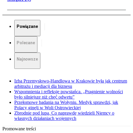
Powiązane
Polecane
Najnowsze
Izba Przemysłowo-Handlowa w Krakowie była jak centrum
arbitrażu i mediacji dla biznesu
Wspomnienia i refleksje powstańca. „Pragnienie wolności
było silniejsze niż chęć odwetu”
Przełomowe badania na Wołyniu. Medyk sprawdzi, jak
Polacy ginęli w Woli Ostrowieckiej
Zbrodnie pod lupą. Co naprawdę wiedzieli Niemcy o
własnych działaniach wojennych
Promowane treści