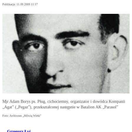
Publikacja:
11.09.2009 11:17
Mjr Adam Borys ps. Pług, cichociemny, organizator i dowódca Kompanii
„Agat” („Pegaz”), przekształconej następnie w Batalion AK „Parasol”
Foto: Archiwum „Mówią Wieki"
Grzegorz Łyś