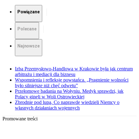
Powiązane
Polecane
Najnowsze
Izba Przemysłowo-Handlowa w Krakowie była jak centrum
arbitrażu i mediacji dla biznesu
Wspomnienia i refleksje powstańca. „Pragnienie wolności
było silniejsze niż chęć odwetu”
Przełomowe badania na Wołyniu. Medyk sprawdzi, jak
Polacy ginęli w Woli Ostrowieckiej
Zbrodnie pod lupą. Co naprawdę wiedzieli Niemcy o
własnych działaniach wojennych
Promowane treści