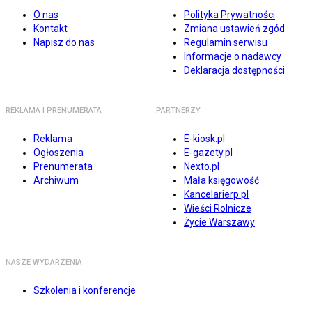
O nas
Polityka Prywatności
Kontakt
Zmiana ustawień zgód
Napisz do nas
Regulamin serwisu
Informacje o nadawcy
Deklaracja dostępności
REKLAMA I PRENUMERATA
PARTNERZY
Reklama
E-kiosk.pl
Ogłoszenia
E-gazety.pl
Prenumerata
Nexto.pl
Archiwum
Mała księgowość
Kancelarierp.pl
Wieści Rolnicze
Życie Warszawy
NASZE WYDARZENIA
Szkolenia i konferencje