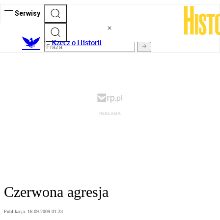
Serwisy
R
zecz o Historii
Czerwona agresja
Publikacja:
16.09.2009 01:23