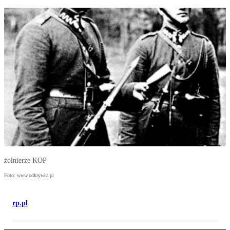
żołnierze KOP
Foto: www.odkrywca.pl
rp.pl