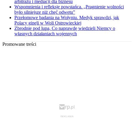
arbitrażu i mediacji dla biznesu
Wspomnienia i refleksje powstańca. „Pragnienie wolności
było silniejsze niż chęć odwetu”
Przełomowe badania na Wołyniu. Medyk sprawdzi, jak
Polacy ginęli w Woli Ostrowieckiej
Zbrodnie pod lupą. Co naprawdę wiedzieli Niemcy o
własnych działaniach wojennych
Promowane treści