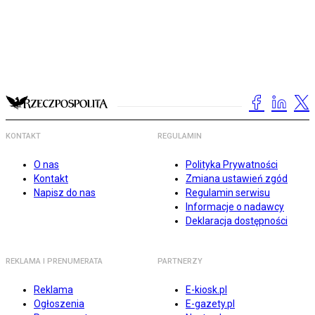
KONTAKT
REGULAMIN
O nas
Polityka Prywatności
Kontakt
Zmiana ustawień zgód
Napisz do nas
Regulamin serwisu
Informacje o nadawcy
Deklaracja dostępności
REKLAMA I PRENUMERATA
PARTNERZY
Reklama
E-kiosk.pl
Ogłoszenia
E-gazety.pl