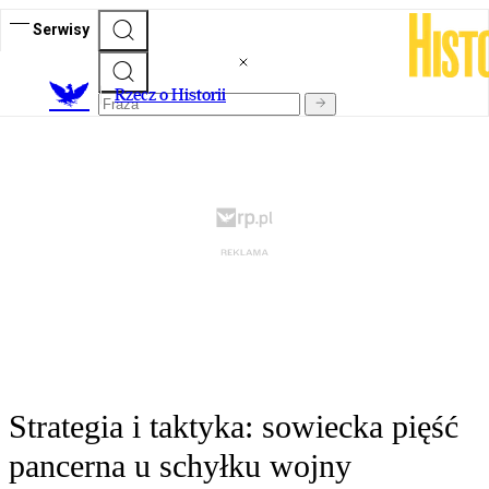
Serwisy
R
zecz o Historii
Strategia i taktyka: sowiecka pięść
pancerna u schyłku wojny