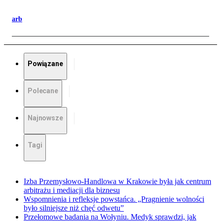
arb
Powiązane
Polecane
Najnowsze
Tagi
Izba Przemysłowo-Handlowa w Krakowie była jak centrum
arbitrażu i mediacji dla biznesu
Wspomnienia i refleksje powstańca. „Pragnienie wolności
było silniejsze niż chęć odwetu”
Przełomowe badania na Wołyniu. Medyk sprawdzi, jak