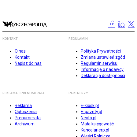
KONTAKT
REGULAMIN
O nas
Polityka Prywatności
Kontakt
Zmiana ustawień zgód
Napisz do nas
Regulamin serwisu
Informacje o nadawcy
Deklaracja dostępności
REKLAMA I PRENUMERATA
PARTNERZY
Reklama
E-kiosk.pl
Ogłoszenia
E-gazety.pl
Prenumerata
Nexto.pl
Archiwum
Mała księgowość
Kancelarierp.pl
Wieści Rolnicze