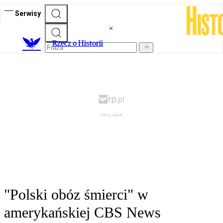
Serwisy
R
zecz o Historii
"Polski obóz śmierci" w
amerykańskiej CBS News