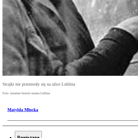
Strajki nie przeniosły się na ulice Lublina
Foto: muzeum historii miasta Lublina
Matylda Młocka
Powiązane