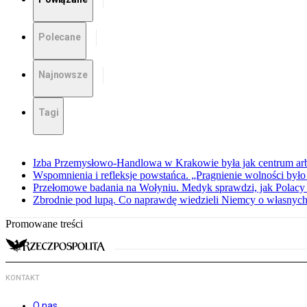
Polecane
Najnowsze
Tagi
Izba Przemysłowo-Handlowa w Krakowie była jak centrum arbit
Wspomnienia i refleksje powstańca. „Pragnienie wolności było 
Przełomowe badania na Wołyniu. Medyk sprawdzi, jak Polacy 
Zbrodnie pod lupą. Co naprawdę wiedzieli Niemcy o własnych
Promowane treści
KONTAKT
O nas