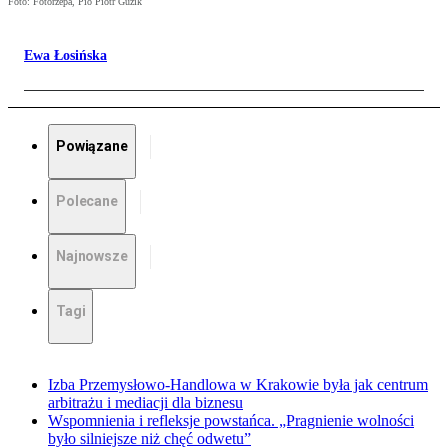
Foto: Fotorzepa, Pio Piotr Guzik
Ewa Łosińska
Powiązane
Polecane
Najnowsze
Tagi
Izba Przemysłowo-Handlowa w Krakowie była jak centrum
arbitrażu i mediacji dla biznesu
Wspomnienia i refleksje powstańca. „Pragnienie wolności
było silniejsze niż chęć odwetu”