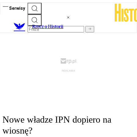
Serwisy
R
zecz o Historii
Nowe władze IPN dopiero na
wiosnę?