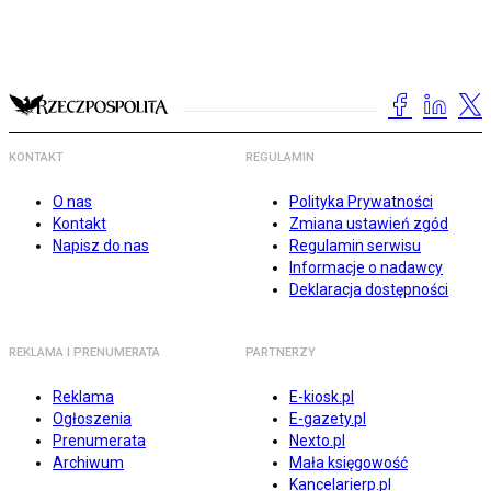
KONTAKT
REGULAMIN
O nas
Polityka Prywatności
Kontakt
Zmiana ustawień zgód
Napisz do nas
Regulamin serwisu
Informacje o nadawcy
Deklaracja dostępności
REKLAMA I PRENUMERATA
PARTNERZY
Reklama
E-kiosk.pl
Ogłoszenia
E-gazety.pl
Prenumerata
Nexto.pl
Archiwum
Mała księgowość
Kancelarierp.pl