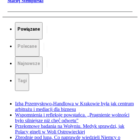
Maciej Stempurski
Powiązane
Polecane
Najnowsze
Tagi
Izba Przemysłowo-Handlowa w Krakowie była jak centrum
arbitrażu i mediacji dla biznesu
Wspomnienia i refleksje powstańca. „Pragnienie wolności
było silniejsze niż chęć odwetu”
Przełomowe badania na Wołyniu. Medyk sprawdzi, jak
Polacy ginęli w Woli Ostrowieckiej
Zbrodnie pod lupą. Co naprawdę wiedzieli Niemcy o