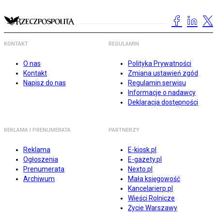
KONTAKT
REGULAMIN
O nas
Polityka Prywatności
Kontakt
Zmiana ustawień zgód
Napisz do nas
Regulamin serwisu
Informacje o nadawcy
Deklaracja dostępności
REKLAMA I PRENUMERATA
PARTNERZY
Reklama
E-kiosk.pl
Ogłoszenia
E-gazety.pl
Prenumerata
Nexto.pl
Archiwum
Mała księgowość
Kancelarierp.pl
Wieści Rolnicze
Życie Warszawy