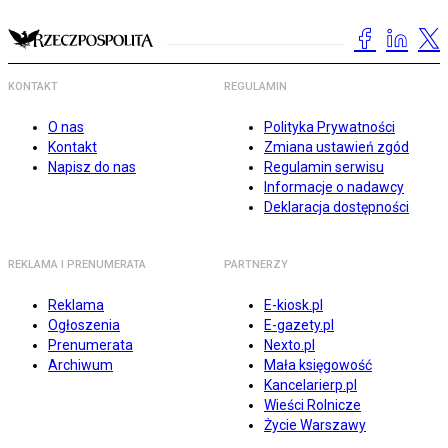
KONTAKT
REGULAMIN
O nas
Polityka Prywatności
Kontakt
Zmiana ustawień zgód
Napisz do nas
Regulamin serwisu
Informacje o nadawcy
Deklaracja dostępności
REKLAMA I PRENUMERATA
PARTNERZY
Reklama
E-kiosk.pl
Ogłoszenia
E-gazety.pl
Prenumerata
Nexto.pl
Archiwum
Mała księgowość
Kancelarierp.pl
Wieści Rolnicze
Życie Warszawy