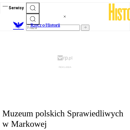
Serwisy
R
zecz o Historii
Muzeum polskich Sprawiedliwych
w Markowej