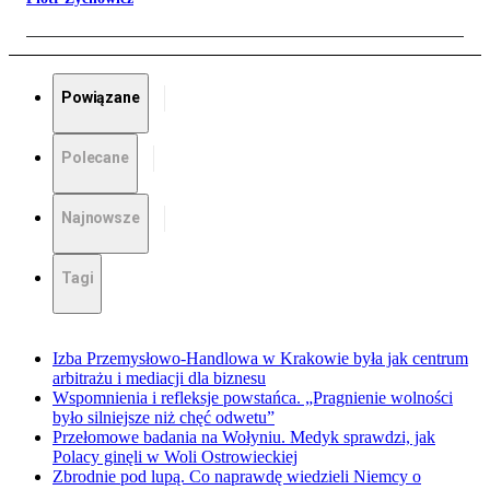
Powiązane
Polecane
Najnowsze
Tagi
Izba Przemysłowo-Handlowa w Krakowie była jak centrum
arbitrażu i mediacji dla biznesu
Wspomnienia i refleksje powstańca. „Pragnienie wolności
było silniejsze niż chęć odwetu”
Przełomowe badania na Wołyniu. Medyk sprawdzi, jak
Polacy ginęli w Woli Ostrowieckiej
Zbrodnie pod lupą. Co naprawdę wiedzieli Niemcy o