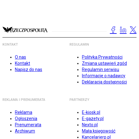
KONTAKT
REGULAMIN
O nas
Polityka Prywatności
Kontakt
Zmiana ustawień zgód
Napisz do nas
Regulamin serwisu
Informacje o nadawcy
Deklaracja dostępności
REKLAMA I PRENUMERATA
PARTNERZY
Reklama
E-kiosk.pl
Ogłoszenia
E-gazety.pl
Prenumerata
Nexto.pl
Archiwum
Mała księgowość
Kancelarierp.pl