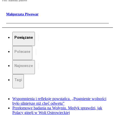
Foto: materiały prasowe
Małgorzata Piwowar
Powiązane
Polecane
Najnowsze
Tagi
Wspomnienia i refleksje powstańca. „Pragnienie wolności
było silniejsze niż chęć odwetu”
Przełomowe badania na Wołyniu. Medyk sprawdzi, jak
Polacy ginęli w Woli Ostrowieckiej