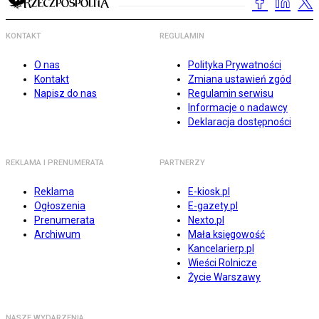
KONTAKT
REGULAMIN
O nas
Polityka Prywatności
Kontakt
Zmiana ustawień zgód
Napisz do nas
Regulamin serwisu
Informacje o nadawcy
Deklaracja dostępności
REKLAMA I PRENUMERATA
PARTNERZY
Reklama
E-kiosk.pl
Ogłoszenia
E-gazety.pl
Prenumerata
Nexto.pl
Archiwum
Mała księgowość
Kancelarierp.pl
Wieści Rolnicze
Życie Warszawy
NASZE WYDARZENIA