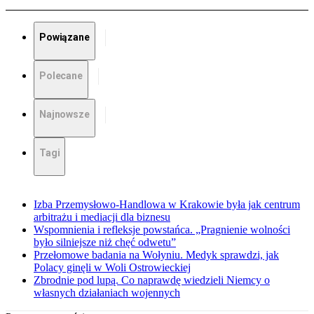
Powiązane
Polecane
Najnowsze
Tagi
Izba Przemysłowo-Handlowa w Krakowie była jak centrum
arbitrażu i mediacji dla biznesu
Wspomnienia i refleksje powstańca. „Pragnienie wolności
było silniejsze niż chęć odwetu”
Przełomowe badania na Wołyniu. Medyk sprawdzi, jak
Polacy ginęli w Woli Ostrowieckiej
Zbrodnie pod lupą. Co naprawdę wiedzieli Niemcy o
własnych działaniach wojennych