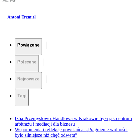
Foto: PAP
Antoni Trzmiel
Powiązane
Polecane
Najnowsze
Tagi
Izba Przemysłowo-Handlowa w Krakowie była jak centrum
arbitrażu i mediacji dla biznesu
Wspomnienia i refleksje powstańca. „Pragnienie wolności
było silniejsze niż chęć odwetu”