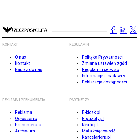
KONTAKT
REGULAMIN
O nas
Polityka Prywatności
Kontakt
Zmiana ustawień zgód
Napisz do nas
Regulamin serwisu
Informacje o nadawcy
Deklaracja dostępności
REKLAMA I PRENUMERATA
PARTNERZY
Reklama
E-kiosk.pl
Ogłoszenia
E-gazety.pl
Prenumerata
Nexto.pl
Archiwum
Mała księgowość
Kancelarierp.pl