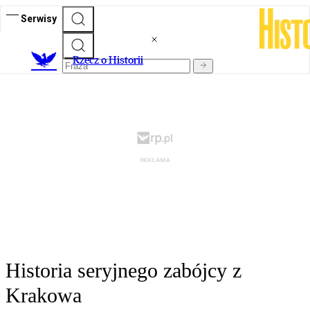
Serwisy
R
zecz o Historii
Historia seryjnego zabójcy z
Krakowa