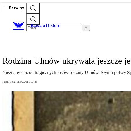
Serwisy
R
zecz o Historii
Rodzina Ulmów ukrywała jeszcze j
Nieznany epizod tragicznych losów rodziny Ulmów. Słynni polscy Spr
Publikacja:
11.02.2011 03:46