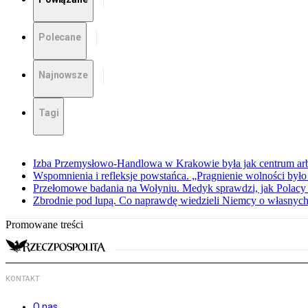
Polecane
Najnowsze
Tagi
Izba Przemysłowo-Handlowa w Krakowie była jak centrum arbit
Wspomnienia i refleksje powstańca. „Pragnienie wolności było 
Przełomowe badania na Wołyniu. Medyk sprawdzi, jak Polacy 
Zbrodnie pod lupą. Co naprawdę wiedzieli Niemcy o własnych
Promowane treści
KONTAKT
O nas