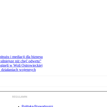
rażu i mediacji dla biznesu
silniejsze niż chęć odwetu”
ginęli w Woli Ostrowieckiej
 działaniach wojennych
REGULAMIN
Polityka Prywatności