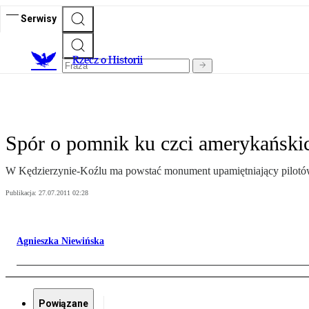
Serwisy
R
zecz o Historii
Spór o pomnik ku czci amerykański
W Kędzierzynie-Koźlu ma powstać monument upamiętniający pilotów
Publikacja:
27.07.2011 02:28
Agnieszka Niewińska
Powiązane