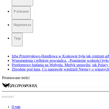
Polecane
Najnowsze
Tagi
Izba Przemysłowo-Handlowa w Krakowie była jak centrum arbit
Wspomnienia i refleksje powstańca. „Pragnienie wolności było 
Przełomowe badania na Wołyniu. Medyk sprawdzi, jak Polacy 
Zbrodnie pod lupą. Co naprawdę wiedzieli Niemcy o własnych
Promowane treści
KONTAKT
O nas