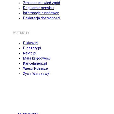
Zmiana ustawień zgód
Regulamin serwisu
Informacje o nadawcy
Deklaracja dostępności
PARTNERZY
E-kiosk.pl
E-gazety.pl
Nexto.pl
Mała księgowość
Kancelarierp.pl
Wieści Rolnicze
Życie Warszawy
KALENDARIUM