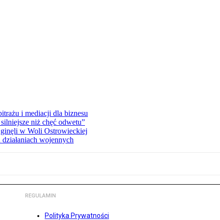
rażu i mediacji dla biznesu
silniejsze niż chęć odwetu”
ginęli w Woli Ostrowieckiej
 działaniach wojennych
REGULAMIN
Polityka Prywatności