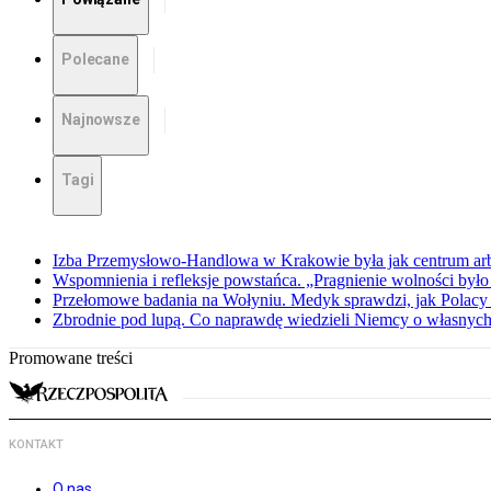
Polecane
Najnowsze
Tagi
Izba Przemysłowo-Handlowa w Krakowie była jak centrum arbit
Wspomnienia i refleksje powstańca. „Pragnienie wolności było 
Przełomowe badania na Wołyniu. Medyk sprawdzi, jak Polacy 
Zbrodnie pod lupą. Co naprawdę wiedzieli Niemcy o własnych
Promowane treści
KONTAKT
O nas