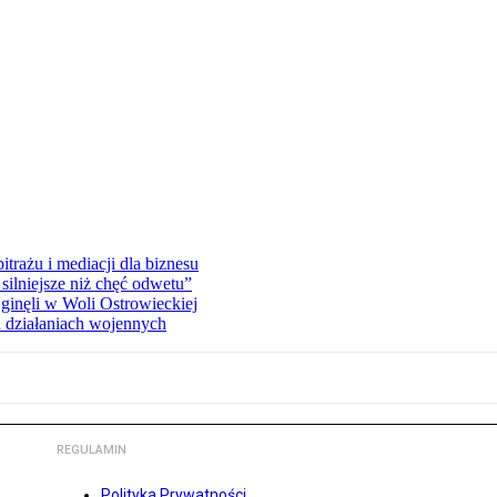
rażu i mediacji dla biznesu
silniejsze niż chęć odwetu”
ginęli w Woli Ostrowieckiej
 działaniach wojennych
REGULAMIN
Polityka Prywatności