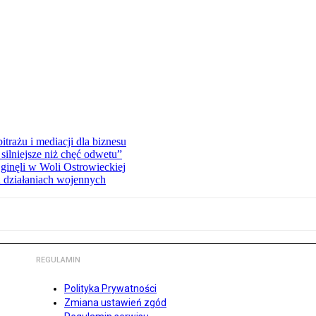
rażu i mediacji dla biznesu
silniejsze niż chęć odwetu”
ginęli w Woli Ostrowieckiej
 działaniach wojennych
REGULAMIN
Polityka Prywatności
Zmiana ustawień zgód