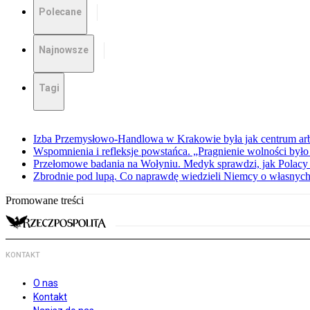
Polecane
Najnowsze
Tagi
Izba Przemysłowo-Handlowa w Krakowie była jak centrum arbit
Wspomnienia i refleksje powstańca. „Pragnienie wolności było 
Przełomowe badania na Wołyniu. Medyk sprawdzi, jak Polacy 
Zbrodnie pod lupą. Co naprawdę wiedzieli Niemcy o własnych
Promowane treści
KONTAKT
O nas
Kontakt