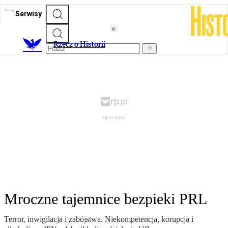
Serwisy
R
zecz o Historii
Mroczne tajemnice bezpieki PRL
Terror, inwigilacja i zabójstwa. Niekompetencja, korupcja i