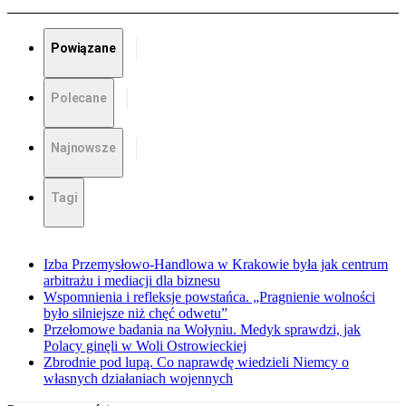
Powiązane
Polecane
Najnowsze
Tagi
Izba Przemysłowo-Handlowa w Krakowie była jak centrum
arbitrażu i mediacji dla biznesu
Wspomnienia i refleksje powstańca. „Pragnienie wolności
było silniejsze niż chęć odwetu”
Przełomowe badania na Wołyniu. Medyk sprawdzi, jak
Polacy ginęli w Woli Ostrowieckiej
Zbrodnie pod lupą. Co naprawdę wiedzieli Niemcy o
własnych działaniach wojennych