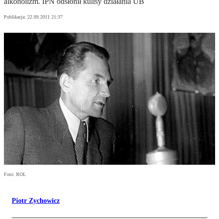
alkoholizm. IPN odsłonił kulisy działania UB
Publikacja:
22.09.2011 21:37
Foto: ROL
Piotr Zychowicz