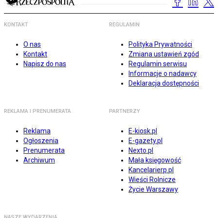
KONTAKT
REGULAMIN
O nas
Polityka Prywatności
Kontakt
Zmiana ustawień zgód
Napisz do nas
Regulamin serwisu
Informacje o nadawcy
Deklaracja dostępności
REKLAMA I PRENUMERATA
PARTNERZY
Reklama
E-kiosk.pl
Ogłoszenia
E-gazety.pl
Prenumerata
Nexto.pl
Archiwum
Mała księgowość
Kancelarierp.pl
Wieści Rolnicze
Życie Warszawy
NASZE WYDARZENIA