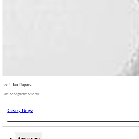
prof. Jan Rapacz
Foto: www.genetics.wisc.edu
Cezary Gmyz
Powiązane