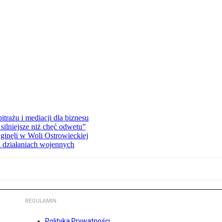
rażu i mediacji dla biznesu
silniejsze niż chęć odwetu”
ginęli w Woli Ostrowieckiej
 działaniach wojennych
REGULAMIN
Polityka Prywatności