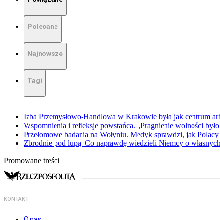
Polecane
Najnowsze
Tagi
Izba Przemysłowo-Handlowa w Krakowie była jak centrum arbit
Wspomnienia i refleksje powstańca. „Pragnienie wolności było 
Przełomowe badania na Wołyniu. Medyk sprawdzi, jak Polacy 
Zbrodnie pod lupą. Co naprawdę wiedzieli Niemcy o własnych
Promowane treści
KONTAKT
O nas