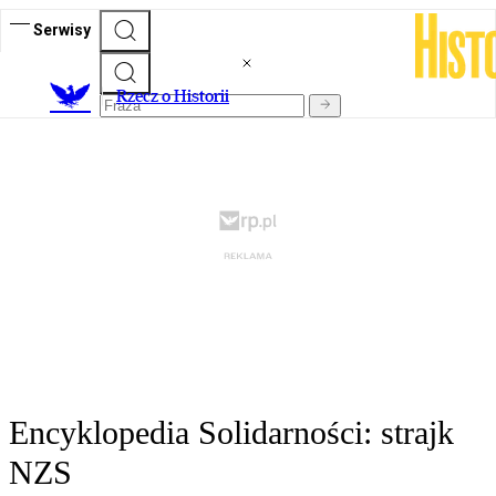
Serwisy
R
zecz o Historii
Encyklopedia Solidarności: strajk
NZS