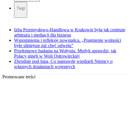
Tagi
Izba Przemysłowo-Handlowa w Krakowie była jak centrum
arbitrażu i mediacji dla biznesu
Wspomnienia i refleksje powstańca. „Pragnienie wolności
było silniejsze niż chęć odwetu”
Przełomowe badania na Wołyniu. Medyk sprawdzi, jak
Polacy ginęli w Woli Ostrowieckiej
Zbrodnie pod lupą. Co naprawdę wiedzieli Niemcy o
własnych działaniach wojennych
Promowane treści