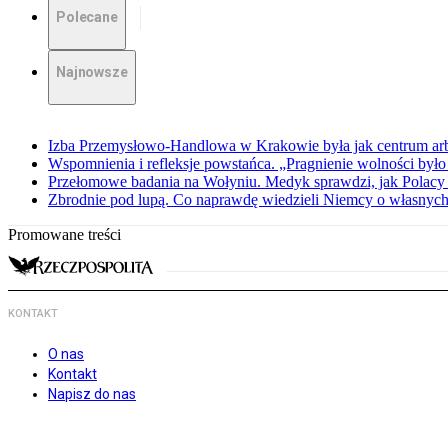
Polecane
Najnowsze
Izba Przemysłowo-Handlowa w Krakowie była jak centrum arbit
Wspomnienia i refleksje powstańca. „Pragnienie wolności było 
Przełomowe badania na Wołyniu. Medyk sprawdzi, jak Polacy 
Zbrodnie pod lupą. Co naprawdę wiedzieli Niemcy o własnych
Promowane treści
KONTAKT
O nas
Kontakt
Napisz do nas