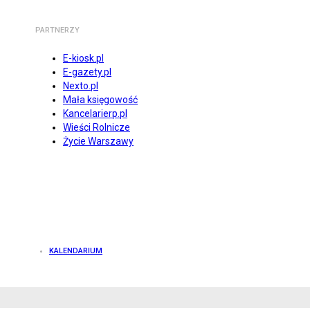
PARTNERZY
E-kiosk.pl
E-gazety.pl
Nexto.pl
Mała księgowość
Kancelarierp.pl
Wieści Rolnicze
Życie Warszawy
KALENDARIUM