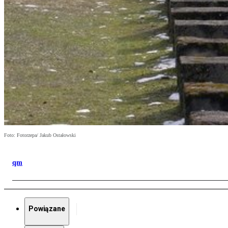
Foto: Fotorzepa/ Jakub Ostałowski
qm
Powiązane