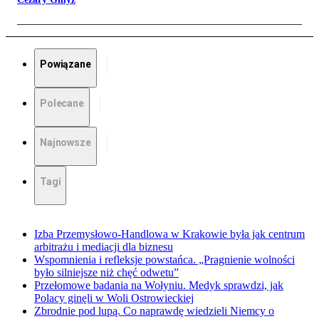
Powiązane
Polecane
Najnowsze
Tagi
Izba Przemysłowo-Handlowa w Krakowie była jak centrum
arbitrażu i mediacji dla biznesu
Wspomnienia i refleksje powstańca. „Pragnienie wolności
było silniejsze niż chęć odwetu”
Przełomowe badania na Wołyniu. Medyk sprawdzi, jak
Polacy ginęli w Woli Ostrowieckiej
Zbrodnie pod lupą. Co naprawdę wiedzieli Niemcy o