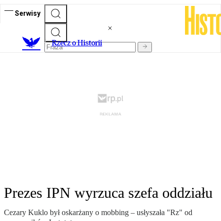
Serwisy
R
zecz o Historii
Prezes IPN wyrzuca szefa oddziału
Cezary Kuklo był oskarżany o mobbing – usłyszała "Rz" od