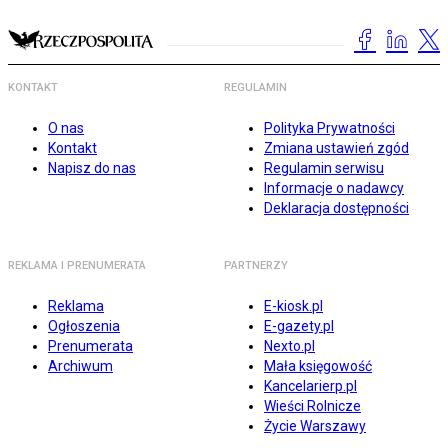
KONTAKT
REGULAMIN
O nas
Polityka Prywatności
Kontakt
Zmiana ustawień zgód
Napisz do nas
Regulamin serwisu
Informacje o nadawcy
Deklaracja dostępności
REKLAMA I PRENUMERATA
PARTNERZY
Reklama
E-kiosk.pl
Ogłoszenia
E-gazety.pl
Prenumerata
Nexto.pl
Archiwum
Mała księgowość
Kancelarierp.pl
Wieści Rolnicze
Życie Warszawy