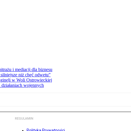
rażu i mediacji dla biznesu
silniejsze niż chęć odwetu”
ginęli w Woli Ostrowieckiej
 działaniach wojennych
REGULAMIN
Polityka Prywatności