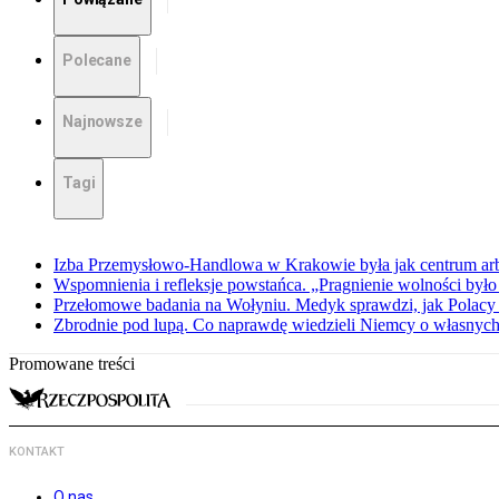
Polecane
Najnowsze
Tagi
Izba Przemysłowo-Handlowa w Krakowie była jak centrum arbit
Wspomnienia i refleksje powstańca. „Pragnienie wolności było 
Przełomowe badania na Wołyniu. Medyk sprawdzi, jak Polacy 
Zbrodnie pod lupą. Co naprawdę wiedzieli Niemcy o własnych
Promowane treści
KONTAKT
O nas