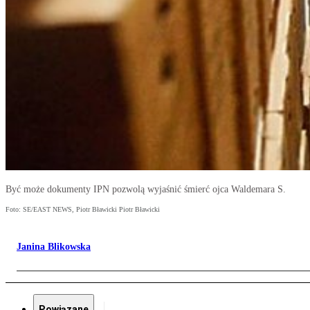
Być może dokumenty IPN pozwolą wyjaśnić śmierć ojca Waldemara S.
Foto: SE/EAST NEWS, Piotr Bławicki Piotr Bławicki
Janina Blikowska
Powiązane