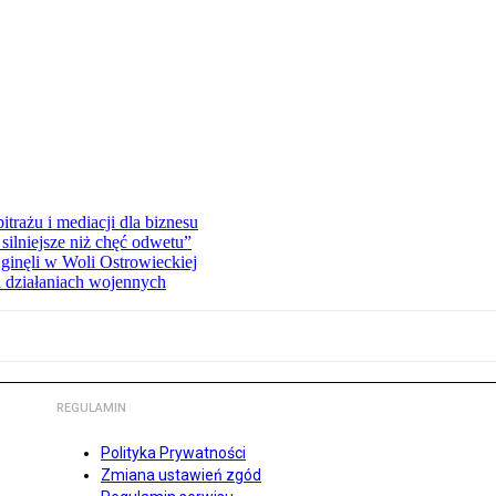
rażu i mediacji dla biznesu
silniejsze niż chęć odwetu”
ginęli w Woli Ostrowieckiej
 działaniach wojennych
REGULAMIN
Polityka Prywatności
Zmiana ustawień zgód