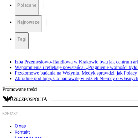
Polecane
Najnowsze
Tagi
Izba Przemysłowo-Handlowa w Krakowie była jak centrum arbit
Wspomnienia i refleksje powstańca. „Pragnienie wolności było 
Przełomowe badania na Wołyniu. Medyk sprawdzi, jak Polacy 
Zbrodnie pod lupą. Co naprawdę wiedzieli Niemcy o własnych
Promowane treści
KONTAKT
O nas
Kontakt