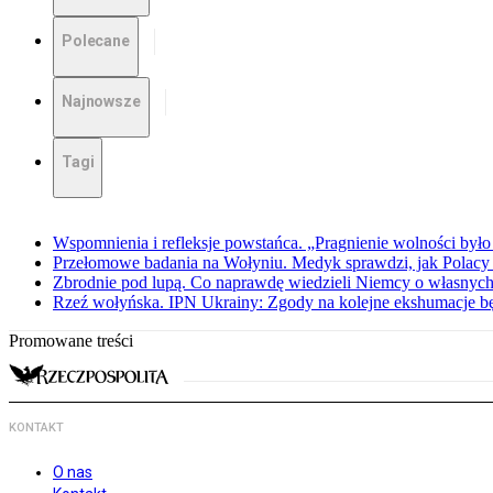
Polecane
Najnowsze
Tagi
Wspomnienia i refleksje powstańca. „Pragnienie wolności było 
Przełomowe badania na Wołyniu. Medyk sprawdzi, jak Polacy 
Zbrodnie pod lupą. Co naprawdę wiedzieli Niemcy o własnych
Rzeź wołyńska. IPN Ukrainy: Zgody na kolejne ekshumacje 
Promowane treści
KONTAKT
O nas