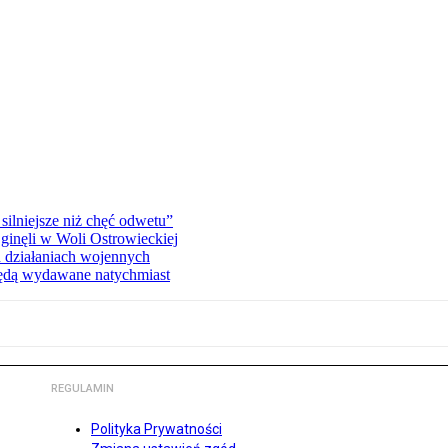
silniejsze niż chęć odwetu”
ginęli w Woli Ostrowieckiej
 działaniach wojennych
będą wydawane natychmiast
REGULAMIN
Polityka Prywatności