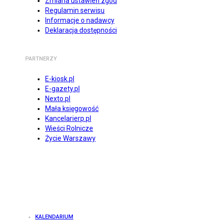
Zmiana ustawień zgód
Regulamin serwisu
Informacje o nadawcy
Deklaracja dostępności
PARTNERZY
E-kiosk.pl
E-gazety.pl
Nexto.pl
Mała księgowość
Kancelarierp.pl
Wieści Rolnicze
Życie Warszawy
KALENDARIUM