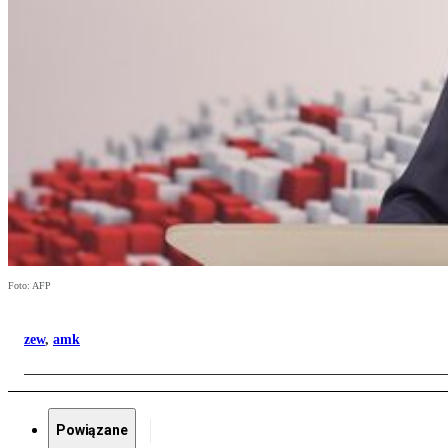
Foto: AFP
zew
,
amk
Powiązane