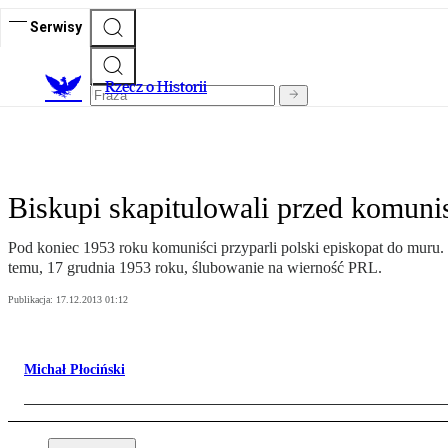
Serwisy
R
zecz o Historii
Biskupi skapitulowali przed komuni
Pod koniec 1953 roku komuniści przyparli polski episkopat do muru. 
temu, 17 grudnia 1953 roku, ślubowanie na wierność PRL.
Publikacja:
17.12.2013 01:12
Michał Płociński