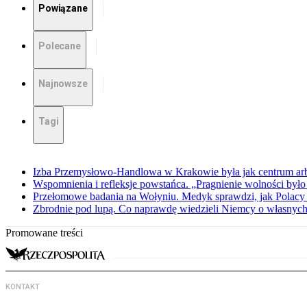
Powiązane
Polecane
Najnowsze
Tagi
Izba Przemysłowo-Handlowa w Krakowie była jak centrum arbit
Wspomnienia i refleksje powstańca. „Pragnienie wolności było 
Przełomowe badania na Wołyniu. Medyk sprawdzi, jak Polacy 
Zbrodnie pod lupą. Co naprawdę wiedzieli Niemcy o własnych
Promowane treści
KONTAKT