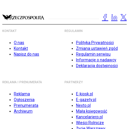
KONTAKT
REGULAMIN
O nas
Polityka Prywatności
Kontakt
Zmiana ustawień zgód
Napisz do nas
Regulamin serwisu
Informacje o nadawcy
Deklaracja dostępności
REKLAMA I PRENUMERATA
PARTNERZY
Reklama
E-kiosk.pl
Ogłoszenia
E-gazety.pl
Prenumerata
Nexto.pl
Archiwum
Mała księgowość
Kancelarierp.pl
Wieści Rolnicze
Życie Warszawy