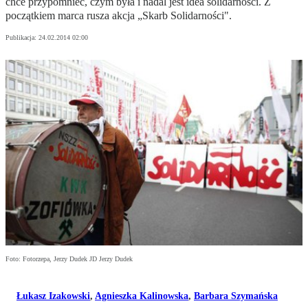
chce przypomnieć, czym była i nadal jest idea solidarności. Z
początkiem marca rusza akcja „Skarb Solidarności".
Publikacja:
24.02.2014 02:00
Foto: Fotorzepa, Jerzy Dudek JD Jerzy Dudek
Łukasz Izakowski
,
Agnieszka Kalinowska
,
Barbara Szymańska