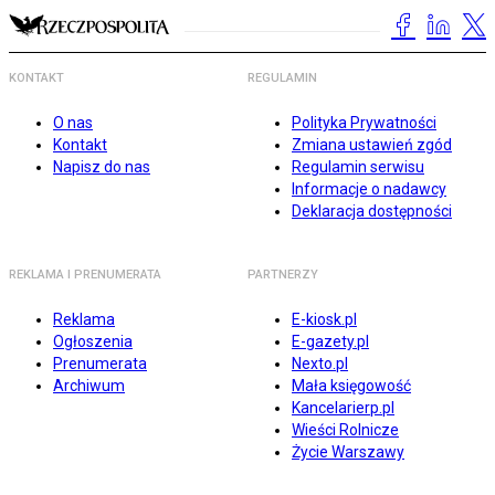
KONTAKT
REGULAMIN
O nas
Polityka Prywatności
Kontakt
Zmiana ustawień zgód
Napisz do nas
Regulamin serwisu
Informacje o nadawcy
Deklaracja dostępności
REKLAMA I PRENUMERATA
PARTNERZY
Reklama
E-kiosk.pl
Ogłoszenia
E-gazety.pl
Prenumerata
Nexto.pl
Archiwum
Mała księgowość
Kancelarierp.pl
Wieści Rolnicze
Życie Warszawy