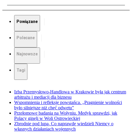
Powiązane
Polecane
Najnowsze
Tagi
Izba Przemysłowo-Handlowa w Krakowie była jak centrum
arbitrażu i mediacji dla biznesu
Wspomnienia i refleksje powstańca. „Pragnienie wolności
było silniejsze niż chęć odwetu”
Przełomowe badania na Wołyniu. Medyk sprawdzi, jak
Polacy ginęli w Woli Ostrowieckiej
Zbrodnie pod lupą. Co naprawdę wiedzieli Niemcy o
własnych działaniach wojennych