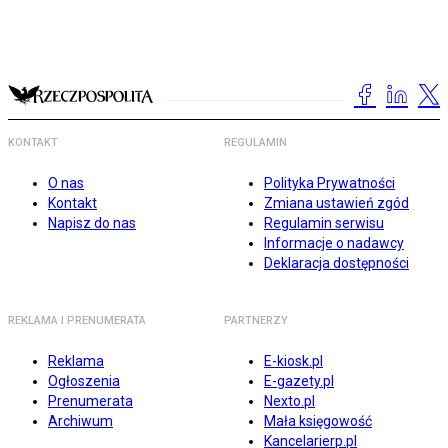
KONTAKT
REGULAMIN
O nas
Polityka Prywatności
Kontakt
Zmiana ustawień zgód
Napisz do nas
Regulamin serwisu
Informacje o nadawcy
Deklaracja dostępności
REKLAMA I PRENUMERATA
PARTNERZY
Reklama
E-kiosk.pl
Ogłoszenia
E-gazety.pl
Prenumerata
Nexto.pl
Archiwum
Mała księgowość
Kancelarierp.pl