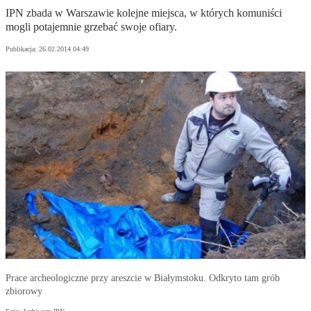
IPN zbada w Warszawie kolejne miejsca, w których komuniści
mogli potajemnie grzebać swoje ofiary.
Publikacja:
26.02.2014 04:49
Prace archeologiczne przy areszcie w Białymstoku. Odkryto tam grób
zbiorowy