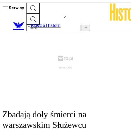
Serwisy
R
zecz o Historii
Zbadają doły śmierci na
warszawskim Służewcu