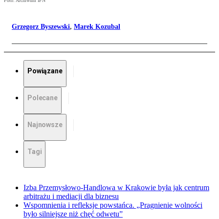
Foto: Archiwum IPN
Grzegorz Byszewski
,
Marek Kozubal
Powiązane
Polecane
Najnowsze
Tagi
Izba Przemysłowo-Handlowa w Krakowie była jak centrum
arbitrażu i mediacji dla biznesu
Wspomnienia i refleksje powstańca. „Pragnienie wolności
było silniejsze niż chęć odwetu”