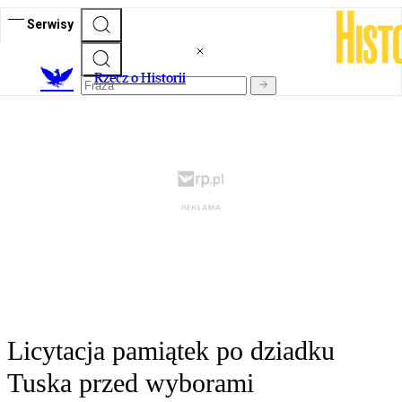
Serwisy
R
zecz o Historii
Licytacja pamiątek po dziadku
Tuska przed wyborami