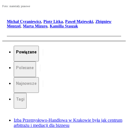
Foto: materiały prasowe
Michał Cyraniewicz
,
Piotr Litka
,
Paweł Majewski
,
Zbigniew
Mentzel
,
Marta Mizuro
,
Kamilla Staszak
Powiązane
Polecane
Najnowsze
Tagi
Izba Przemysłowo-Handlowa w Krakowie była jak centrum
arbitrażu i mediacji dla biznesu