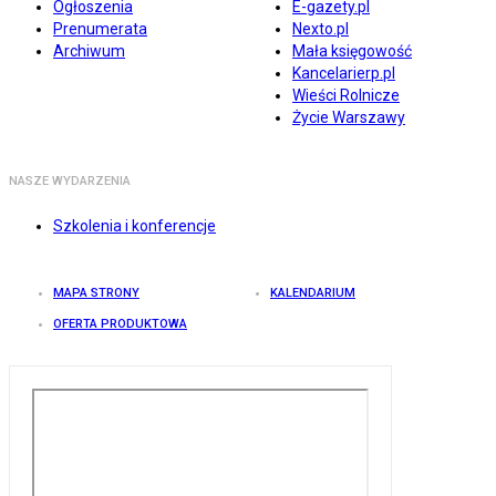
Ogłoszenia
E-gazety.pl
Prenumerata
Nexto.pl
Archiwum
Mała księgowość
Kancelarierp.pl
Wieści Rolnicze
Życie Warszawy
NASZE WYDARZENIA
Szkolenia i konferencje
MAPA STRONY
KALENDARIUM
OFERTA PRODUKTOWA