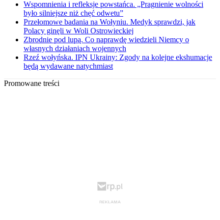
Wspomnienia i refleksje powstańca. „Pragnienie wolności
było silniejsze niż chęć odwetu”
Przełomowe badania na Wołyniu. Medyk sprawdzi, jak
Polacy ginęli w Woli Ostrowieckiej
Zbrodnie pod lupą. Co naprawdę wiedzieli Niemcy o
własnych działaniach wojennych
Rzeź wołyńska. IPN Ukrainy: Zgody na kolejne ekshumacje
będą wydawane natychmiast
Promowane treści