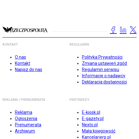
KONTAKT
REGULAMIN
O nas
Polityka Prywatności
Kontakt
Zmiana ustawień zgód
Napisz do nas
Regulamin serwisu
Informacje o nadawcy
Deklaracja dostępności
REKLAMA I PRENUMERATA
PARTNERZY
Reklama
E-kiosk.pl
Ogłoszenia
E-gazety.pl
Prenumerata
Nexto.pl
Archiwum
Mała księgowość
Kancelarierp.pl