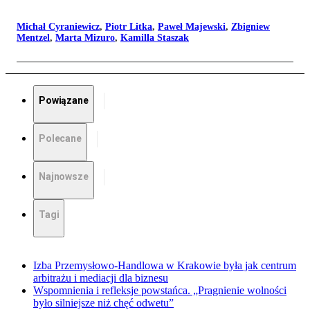
Michał Cyraniewicz
,
Piotr Litka
,
Paweł Majewski
,
Zbigniew
Mentzel
,
Marta Mizuro
,
Kamilla Staszak
Powiązane
Polecane
Najnowsze
Tagi
Izba Przemysłowo-Handlowa w Krakowie była jak centrum
arbitrażu i mediacji dla biznesu
Wspomnienia i refleksje powstańca. „Pragnienie wolności
było silniejsze niż chęć odwetu”