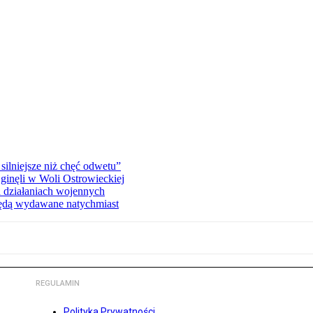
silniejsze niż chęć odwetu”
ginęli w Woli Ostrowieckiej
 działaniach wojennych
będą wydawane natychmiast
REGULAMIN
Polityka Prywatności