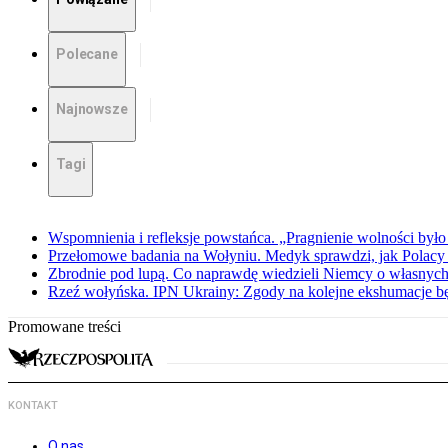
Polecane
Najnowsze
Tagi
Wspomnienia i refleksje powstańca. „Pragnienie wolności było 
Przełomowe badania na Wołyniu. Medyk sprawdzi, jak Polacy 
Zbrodnie pod lupą. Co naprawdę wiedzieli Niemcy o własnych
Rzeź wołyńska. IPN Ukrainy: Zgody na kolejne ekshumacje 
Promowane treści
KONTAKT
O nas