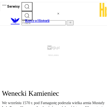
Serwisy
R
zecz o Historii
Wenecki Kamieniec
We wrześniu 1570 r. pod Famagustę podeszła wielka armia Mustafy