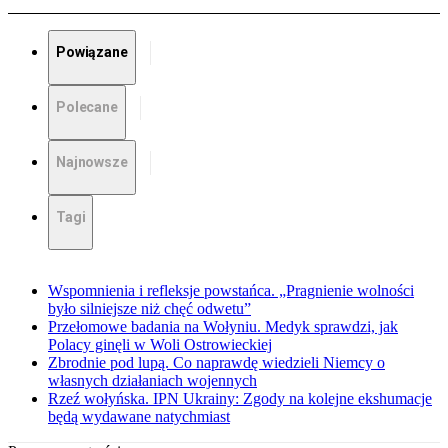
Powiązane
Polecane
Najnowsze
Tagi
Wspomnienia i refleksje powstańca. „Pragnienie wolności
było silniejsze niż chęć odwetu”
Przełomowe badania na Wołyniu. Medyk sprawdzi, jak
Polacy ginęli w Woli Ostrowieckiej
Zbrodnie pod lupą. Co naprawdę wiedzieli Niemcy o
własnych działaniach wojennych
Rzeź wołyńska. IPN Ukrainy: Zgody na kolejne ekshumacje
będą wydawane natychmiast