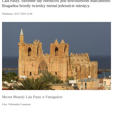
Lala Paszy. Skromne siły obrońców pod dowództwem Marcantonio
Bragadina broniły twierdzy niemal jedenaście miesięcy.
Publikacja:
18.07.2019 21:00
Meczet Mustafy Lala Paszy w Famaguście
Foto: Wikimedia Commons