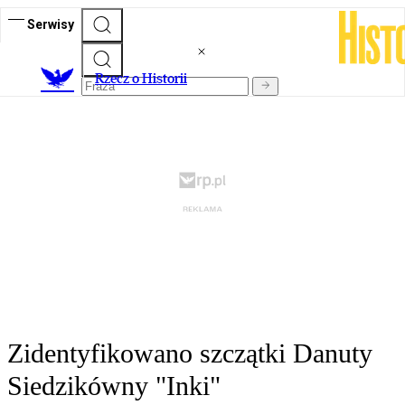
Serwisy
R
zecz o Historii
Zidentyfikowano szczątki Danuty
Siedzikówny "Inki"