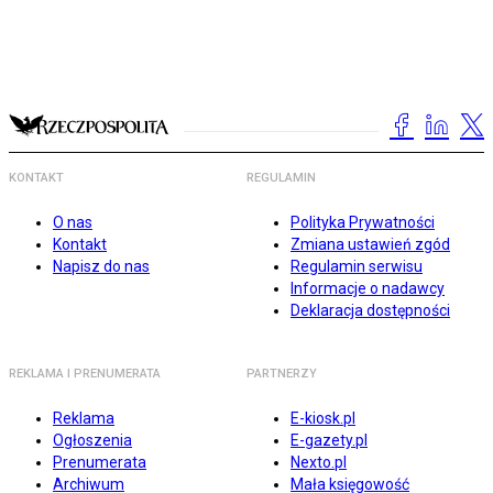
KONTAKT
REGULAMIN
O nas
Polityka Prywatności
Kontakt
Zmiana ustawień zgód
Napisz do nas
Regulamin serwisu
Informacje o nadawcy
Deklaracja dostępności
REKLAMA I PRENUMERATA
PARTNERZY
Reklama
E-kiosk.pl
Ogłoszenia
E-gazety.pl
Prenumerata
Nexto.pl
Archiwum
Mała księgowość