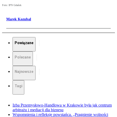
Foto: IPN Gdańsk
Marek Kozubal
Powiązane
Polecane
Najnowsze
Tagi
Izba Przemysłowo-Handlowa w Krakowie była jak centrum
arbitrażu i mediacji dla biznesu
Wspomnienia i refleksje powstańca. „Pragnienie wolności