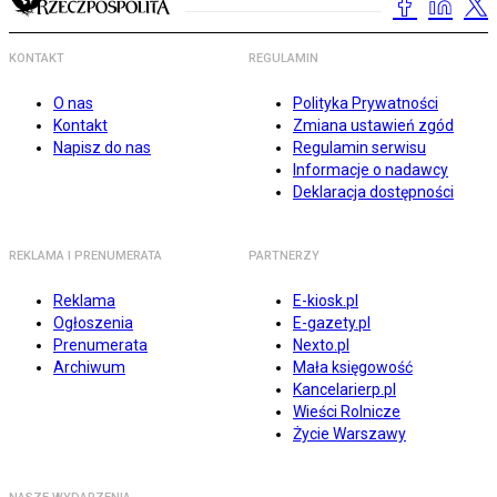
KONTAKT
REGULAMIN
O nas
Polityka Prywatności
Kontakt
Zmiana ustawień zgód
Napisz do nas
Regulamin serwisu
Informacje o nadawcy
Deklaracja dostępności
REKLAMA I PRENUMERATA
PARTNERZY
Reklama
E-kiosk.pl
Ogłoszenia
E-gazety.pl
Prenumerata
Nexto.pl
Archiwum
Mała księgowość
Kancelarierp.pl
Wieści Rolnicze
Życie Warszawy