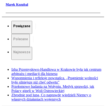
Marek Kozubal
Powiązane
Polecane
Najnowsze
Izba Przemysłowo-Handlowa w Krakowie była jak centrum
arbitrażu i mediacji dla biznesu
Wspomnienia i refleksje powstańca. „Pragnienie wolności
było silniejsze niż chęć odwetu”
Przełomowe badania na Wołyniu. Medyk sprawdzi, jak
Polacy ginęli w Woli Ostrowieckiej
Zbrodnie pod lupą. Co naprawdę wiedzieli Niemcy o
własnych działaniach wojennych