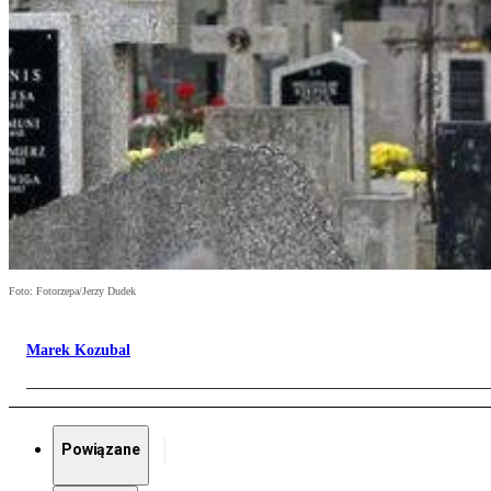
Foto: Fotorzepa/Jerzy Dudek
Marek Kozubal
Powiązane