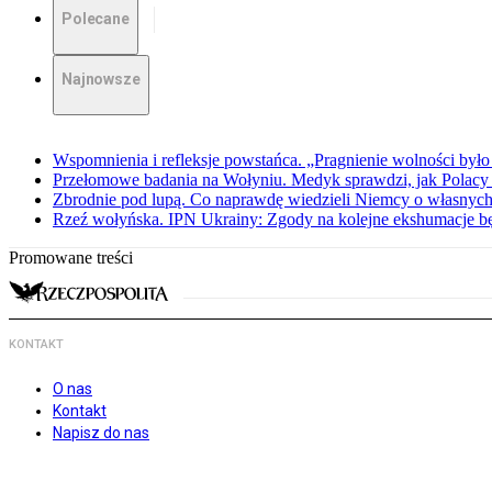
Polecane
Najnowsze
Wspomnienia i refleksje powstańca. „Pragnienie wolności było 
Przełomowe badania na Wołyniu. Medyk sprawdzi, jak Polacy 
Zbrodnie pod lupą. Co naprawdę wiedzieli Niemcy o własnych
Rzeź wołyńska. IPN Ukrainy: Zgody na kolejne ekshumacje 
Promowane treści
KONTAKT
O nas
Kontakt
Napisz do nas