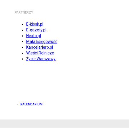
PARTNERZY
E-kiosk.pl
E-gazety.pl
Nexto.pl
Mała księgowość
Kancelarierp.pl
Wieści Rolnicze
Życie Warszawy
KALENDARIUM