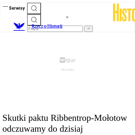
Serwisy
R
zecz o Historii
Skutki paktu Ribbentrop-Mołotow
odczuwamy do dzisiaj