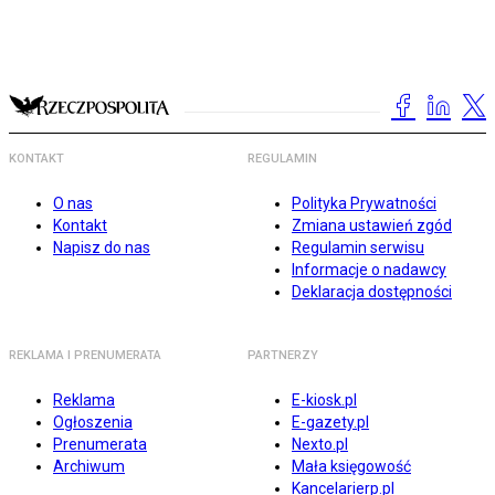
KONTAKT
REGULAMIN
O nas
Polityka Prywatności
Kontakt
Zmiana ustawień zgód
Napisz do nas
Regulamin serwisu
Informacje o nadawcy
Deklaracja dostępności
REKLAMA I PRENUMERATA
PARTNERZY
Reklama
E-kiosk.pl
Ogłoszenia
E-gazety.pl
Prenumerata
Nexto.pl
Archiwum
Mała księgowość
Kancelarierp.pl