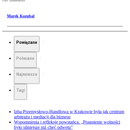
Foto: Bundesarchiv
Marek Kozubal
Powiązane
Polecane
Najnowsze
Tagi
Izba Przemysłowo-Handlowa w Krakowie była jak centrum
arbitrażu i mediacji dla biznesu
Wspomnienia i refleksje powstańca. „Pragnienie wolności
było silniejsze niż chęć odwetu”