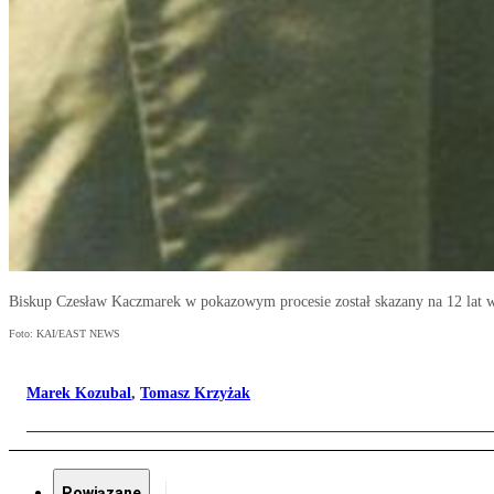
Biskup Czesław Kaczmarek w pokazowym procesie został skazany na 12 lat 
Foto: KAI/EAST NEWS
Marek Kozubal
,
Tomasz Krzyżak
Powiązane