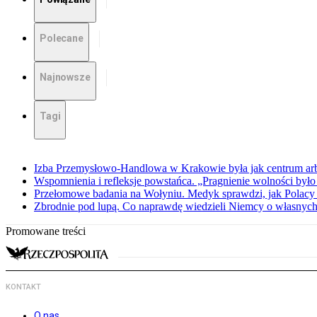
Polecane
Najnowsze
Tagi
Izba Przemysłowo-Handlowa w Krakowie była jak centrum arbit
Wspomnienia i refleksje powstańca. „Pragnienie wolności było 
Przełomowe badania na Wołyniu. Medyk sprawdzi, jak Polacy 
Zbrodnie pod lupą. Co naprawdę wiedzieli Niemcy o własnych
Promowane treści
KONTAKT
O nas