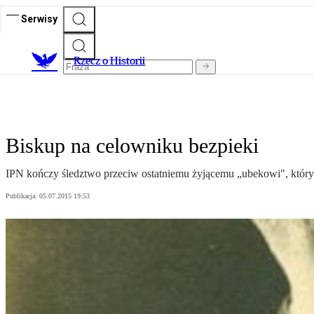
Serwisy
R
zecz o Historii
Biskup na celowniku bezpieki
IPN kończy śledztwo przeciw ostatniemu żyjącemu „ubekowi", który b
Publikacja:
05.07.2015 19:53