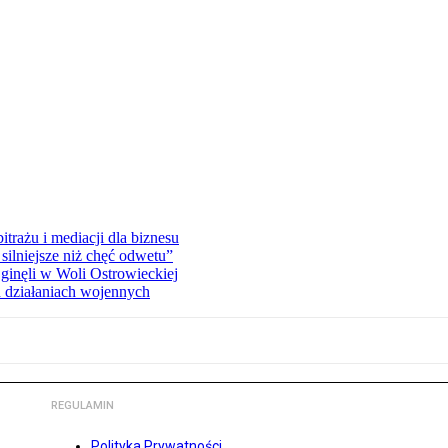
rażu i mediacji dla biznesu
silniejsze niż chęć odwetu”
ginęli w Woli Ostrowieckiej
 działaniach wojennych
REGULAMIN
Polityka Prywatności