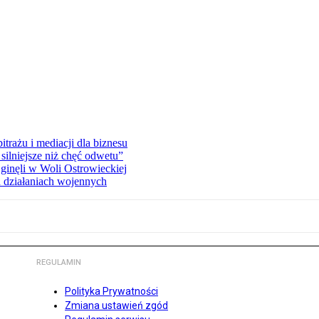
rażu i mediacji dla biznesu
silniejsze niż chęć odwetu”
ginęli w Woli Ostrowieckiej
 działaniach wojennych
REGULAMIN
Polityka Prywatności
Zmiana ustawień zgód