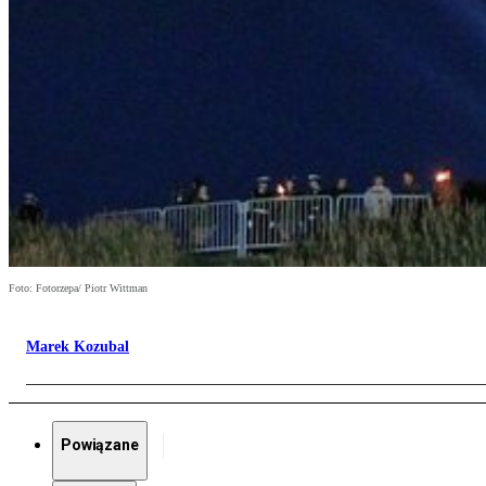
Foto: Fotorzepa/ Piotr Wittman
Marek Kozubal
Powiązane