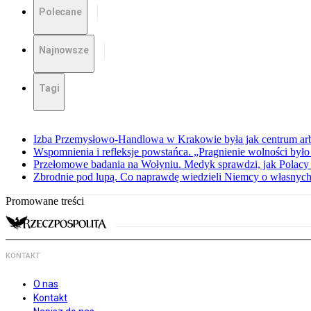
Polecane
Najnowsze
Tagi
Izba Przemysłowo-Handlowa w Krakowie była jak centrum arbit
Wspomnienia i refleksje powstańca. „Pragnienie wolności było 
Przełomowe badania na Wołyniu. Medyk sprawdzi, jak Polacy 
Zbrodnie pod lupą. Co naprawdę wiedzieli Niemcy o własnych
Promowane treści
KONTAKT
O nas
Kontakt