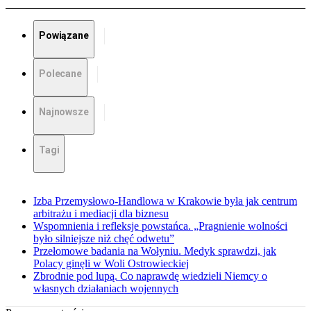
Powiązane
Polecane
Najnowsze
Tagi
Izba Przemysłowo-Handlowa w Krakowie była jak centrum
arbitrażu i mediacji dla biznesu
Wspomnienia i refleksje powstańca. „Pragnienie wolności
było silniejsze niż chęć odwetu”
Przełomowe badania na Wołyniu. Medyk sprawdzi, jak
Polacy ginęli w Woli Ostrowieckiej
Zbrodnie pod lupą. Co naprawdę wiedzieli Niemcy o
własnych działaniach wojennych