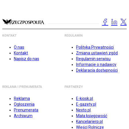
KONTAKT
REGULAMIN
O nas
Polityka Prywatności
Kontakt
Zmiana ustawień zgód
Napisz do nas
Regulamin serwisu
Informacje o nadawcy
Deklaracja dostępności
REKLAMA I PRENUMERATA
PARTNERZY
Reklama
E-kiosk.pl
Ogłoszenia
E-gazety.pl
Prenumerata
Nexto.pl
Archiwum
Mała księgowość
Kancelarierp.pl
Wieści Rolnicze