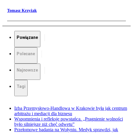
Tomasz Krzyżak
Powiązane
Polecane
Najnowsze
Tagi
Izba Przemysłowo-Handlowa w Krakowie była jak centrum
arbitrażu i mediacji dla biznesu
Wspomnienia i refleksje powstańca. „Pragnienie wolności
było silniejsze niż chęć odwetu”
Przełomowe badania na Wołyniu. Medyk sprawdzi, jak