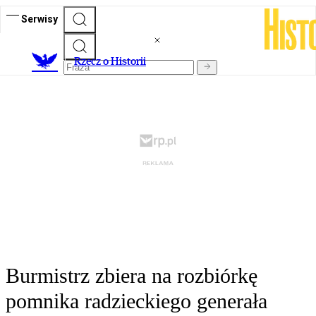
Serwisy
R
zecz o Historii
Burmistrz zbiera na rozbiórkę
pomnika radzieckiego generała