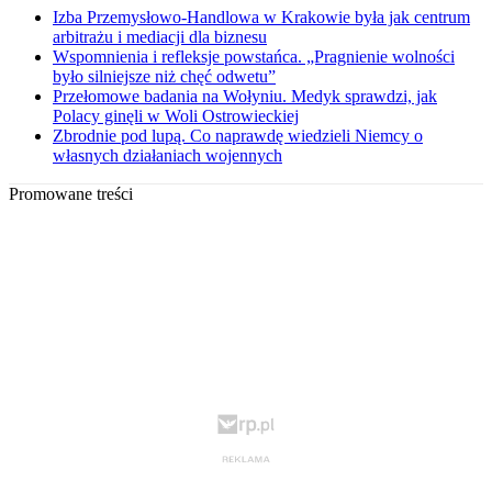
Izba Przemysłowo-Handlowa w Krakowie była jak centrum
arbitrażu i mediacji dla biznesu
Wspomnienia i refleksje powstańca. „Pragnienie wolności
było silniejsze niż chęć odwetu”
Przełomowe badania na Wołyniu. Medyk sprawdzi, jak
Polacy ginęli w Woli Ostrowieckiej
Zbrodnie pod lupą. Co naprawdę wiedzieli Niemcy o
własnych działaniach wojennych
Promowane treści