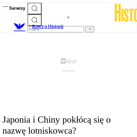
Serwisy
R
zecz o Historii
Japonia i Chiny pokłócą się o
nazwę lotniskowca?